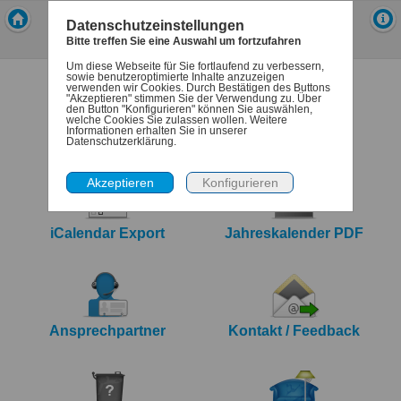
Mein-Abfallkalender
Datenschutzeinstellungen
Stadt Dormagen
Bitte treffen Sie eine Auswahl um fortzufahren
Um diese Webseite für Sie fortlaufend zu verbessern,
sowie benutzeroptimierte Inhalte anzuzeigen
verwenden wir Cookies. Durch Bestätigen des Buttons
"Akzeptieren" stimmen Sie der Verwendung zu. Über
den Button "Konfigurieren" können Sie auswählen,
welche Cookies Sie zulassen wollen. Weitere
Informationen erhalten Sie in unserer
Termine
Denk-dran
Datenschutzerklärung.
iCalendar Export
Jahreskalender PDF
Ansprechpartner
Kontakt / Feedback